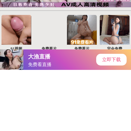
安心360
首页
安卓软件
安卓游戏
专题
主页
>
手机软件
>
其他
> 狭盗猎车秘籍
狭盗猎车秘籍
大小：169.53MB
类别：其他
语言：简体中文
系统：Android or ios